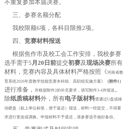
不重复参加本届决赛。
三、参赛名额分配
我校限额
6
项，各科目限推
2
项。
四、
竞赛材料报送
根据焦作市及校工会工作安排，我校参赛
选手需于
5
月
20
日前
提交
初赛
及
现场决赛
所有
材料，竞赛内容及具体材料严格按照
《
河南省教
育系统
2026年度教学技能竞赛本科组、高职组实施方案》
（附件
1）
进行准备
，
。
并根据附件
2的补充要求，填写附件3-4并报送
除
纸质稿材料
外，所有
电子版材料
需通过
U盘或移
动硬盘（贴上单位标签，便于返还）报送，材料一经提交，不得要
求进行更改或调换。申报材料不予退还，请参赛选手做好备份。