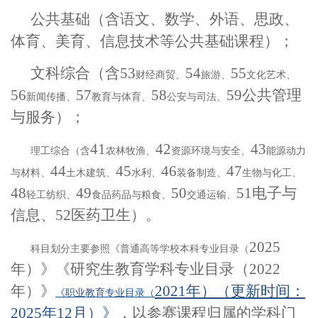
公共基础（含语文、数学、外语、思政、
体育、美育、信息技术等公共基础课程）；
文科综合（含
5
3
5
4
5
5
财经商贸、
旅游、
文化艺术、
5
6
5
7
5
8
5
9
公共管理
新闻传播、
教育与体育、
公安与司法、
与服务）；
4
1
4
2
4
3
理工综合（含
农林牧渔、
资源环境与安全、
能源动力
4
4
4
5
4
6
4
7
与材料、
土木建筑、
水利、
装备制造、
生物与化工、
4
8
4
9
5
0
51电子与
轻工纺织、
食品药品与粮食、
交通运输、
信息、52医药卫生）。
2025
科目划分主要参照《普通高等学校本科专业目录（
年）》《研究生教育学科专业目录（2022
年）》
2021年）（更新时间：
《职业教育专业目录（
2025年12月）》
，以参赛课程归属的学科门