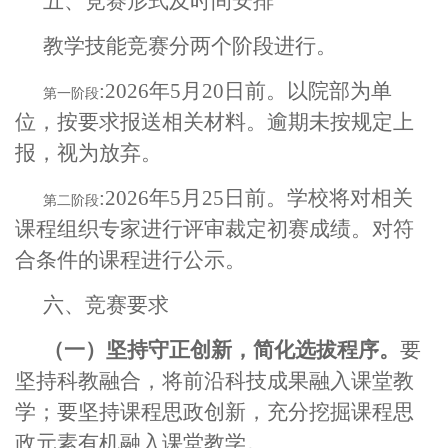
五、
竞赛形式及时间安排
教学技能竞赛分两个阶段进行。
:
202
6
年
5
月
20
日前。以院部为单
第一阶段
位，按要求报送相关材料。逾期未按规定上
报，视为放弃。
:
202
6
年
5
月
25
日前。学校将对相关
第二阶段
课程组织专家进行评审裁定初赛成绩。对符
合条件的课程进行公示。
六、竞赛要求
（一）坚持守正创新，简化选拔程序。
要
坚持科教融合，将前沿科技成果融入课堂教
学；要坚持课程思政创新，充分挖掘课程思
政元素有机融入课堂教学。