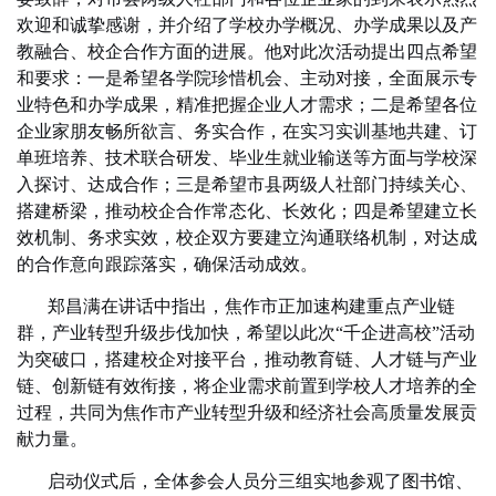
欢迎和诚挚感谢，并介绍了学校办学概况、办学成果以及产
教融合、校企合作方面的进展。他对此次活动提出四点希望
和要求：一是希望各学院珍惜机会、主动对接，全面展示专
业特色和办学成果，精准把握企业人才需求；二是希望各位
企业家朋友畅所欲言、务实合作，在实习实训基地共建、订
单班培养、技术联合研发、毕业生就业输送等方面与学校深
入探讨、达成合作；三是希望市县两级人社部门持续关心、
搭建桥梁，推动校企合作常态化、长效化；四是希望建立长
效机制、务求实效，校企双方要建立沟通联络机制，对达成
的合作意向跟踪落实，确保活动成效。
郑昌满在讲话中指出，焦作市正加速构建重点产业链
群，产业转型升级步伐加快，希望以此次“千企进高校”活动
为突破口，搭建校企对接平台，推动教育链、人才链与产业
链、创新链有效衔接，将企业需求前置到学校人才培养的全
过程，共同为焦作市产业转型升级和经济社会高质量发展贡
献力量。
启动仪式后，全体参会人员分三组实地参观了图书馆、