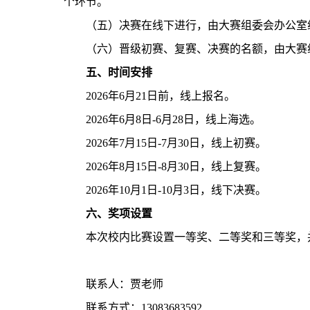
个环节
。
（
五
）
决赛在线下进行，由
大赛
组委会办公室
（
六
）
晋级初赛、复赛、决赛的名额，由
大赛
五、时间安排
202
6
年
6
月
21
日前，线上报名。
202
6
年
6
月
8日-6月28日
，线上海选。
202
6
年
7
月
15日-7月30日
，线上初赛。
202
6
年
8
月
15日-8月30日
，线上复赛。
202
6
年
1
0
月
1日-10月3日
，线下决赛。
六、奖项设置
本次校内比赛设置一等奖、二等奖和三等奖，
联系人：贾老师
联系方式：
13083683592