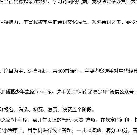
在全社会掀起亲近经典、学习诗词的热潮，我校决定举办焦作大
独特魅力，丰富我校学生的诗词文化底蕴，领略诗词之美，感受
词篇目为主，适当拓展
，
共
400首诗词
。主要考察选手对中华经
和“
诸葛少年之家
”小程序。选手关注“河南诸葛少年”
微信
公众号
分报名、海选、初赛、复赛、决赛五个阶段。
年之家”小程序，点开首页上的“诗词大赛”选项，在规定时间段
家
”
小程序
上，用手机进行线上答题。一共
50道题，满分100分