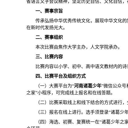
省语言文字会议精神，坚定历史自信、文化自信，
一、赛事宗旨
传承弘扬中华优秀传统文化，展现中华文化的
在新时代发扬光大。
二、赛事组织
本次比赛由焦作大学主办，人文学院承办。
三、比赛内容
比赛内容以小学、初中、高中语文教材内的诗
四、比赛平台及组织方式
（一）大赛平台为
“
河南诸葛少年
”微信公众号
之家”小程序，可完成线上报名
和
在线答题。
（
二
）
比赛采取线上和线下结合的方式进行
，
（
三
）
报名在线上进行。选手须登录
“诸葛少
（
四
）
海选、初赛、复赛统一在
“
诸葛少年之