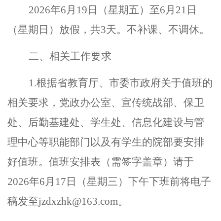
202
6
年
6
月
19
日（星期
五
）
至
6月21日
（星期日）
放假
，共
3天。不补课、
不调
休。
二、相关工作要求
1.根据省教育厅、市委市政府关于值班的
相关要求，党政办公室、宣传统战部、保卫
处、后勤基建处、学生处、信息化建设与管
理中心等职能部门以及有学生的院部要安排
好值班。值班安排表（需签字盖章）请于
202
6
年
6
月
17
日（星期
三
）下午下班前将电子
稿发至
jzdxzhk@163.com。