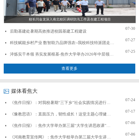
校长闫金龙深入南北校区调研防汛工作及在建工程项目
07-30
后勤基建处暑期高效推进校园基建工程建设
07-27
科技赋能乡村产业 数智助力品牌强农--我校科技特派团走进鑫农人葡萄庄园活动
07-25
淬炼实干本领 夯实发展根基-焦作大学举办2026年中层领导干部及党组织书记培训班
查看更多
媒体看焦大
07-24
《焦作日报》：对我校暑期“三下乡”社会实践情况进行报道
07-17
《豫教思语》：直面压力，韧性成长！这堂主题心理健康公开课结束后，我省高校教师这样说（二）
07-06
《焦作日报》：焦作大学举办第三届“大学生讲思政课”公开课决赛
07-06
《河南教育宣传网》：焦作大学校举办第三届大学生讲思政课公开课展示活动